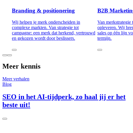
Branding & positionering
B2B Marketin
Wij helpen je merk onderscheiden in
Van merkstrategie 
complexe markten. Van strategie tot
opleveren. Wij bre
campagne: een merk dat herkend, vertrouwd
sales op één lijn v
en gekozen wordt door beslissers.
termijn.
Meer kennis
Meer verhalen
Blog
B
SEO in het AI-tijdperk, zo haal jij er het
beste uit!