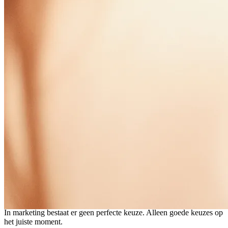
Waar we in geloven
Werken vanuit de basis
Zonder heldere positionering blijft marketing giswerk. Een sterk
merk is het fundament. Alles begint daar.
Effectief samen zijn
Onze sessies zijn geen meetings, maar momentum. Elke sessie heeft
één doel: vooruitgang.
Keuzes maken moet
In marketing bestaat er geen perfecte keuze. Alleen goede keuzes op
het juiste moment.