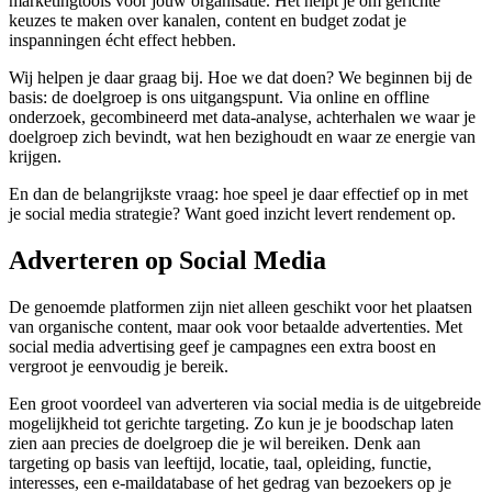
marketingtools voor jouw organisatie. Het helpt je om gerichte
keuzes te maken over kanalen, content en budget zodat je
inspanningen écht effect hebben.
Wij helpen je daar graag bij. Hoe we dat doen? We beginnen bij de
basis: de doelgroep is ons uitgangspunt. Via online en offline
onderzoek, gecombineerd met data-analyse, achterhalen we waar je
doelgroep zich bevindt, wat hen bezighoudt en waar ze energie van
krijgen.
En dan de belangrijkste vraag: hoe speel je daar effectief op in met
je social media strategie? Want goed inzicht levert rendement op.
Adverteren op Social Media
De genoemde platformen zijn niet alleen geschikt voor het plaatsen
van organische content, maar ook voor betaalde advertenties. Met
social media advertising geef je campagnes een extra boost en
vergroot je eenvoudig je bereik.
Een groot voordeel van adverteren via social media is de uitgebreide
mogelijkheid tot gerichte targeting. Zo kun je je boodschap laten
zien aan precies de doelgroep die je wil bereiken. Denk aan
targeting op basis van leeftijd, locatie, taal, opleiding, functie,
interesses, een e-maildatabase of het gedrag van bezoekers op je