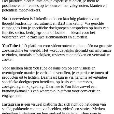
Het platform biedt ruimte om je expertise te delen, je merk te
positioneren en relaties op te bouwen met vakgenoten, klanten en
potentiële medewerkers.
Naast netwerken is LinkedIn ook een krachtig platform voor
thought leadership, recruitment en B2B-marketing. Via gerichte
campagnes kun je specifieke doelgroepen aanspreken op basis van
functie, sector, bedrijfsgrootte of locatie — ideaal voor het
versterken van je zakelijke zichtbaarheid en autoriteit.
YouTube
is hét platform voor videocontent en de op één na grootste
zoekmachine ter wereld. Het wordt dagelijks gebruikt om informatie
te vinden, tutorials te bekijken, reviews te ontdekken en vermaak te
zoeken.
Voor merken biedt YouTube de kans om op een visuele en
overtuigende manier je verhaal te vertellen, je expertise te tonen of
producten uit te lichten. Daarnaast kun je via gerichte advertenties
specifieke doelgroepen bereiken, op basis van interesses,
zoekgedrag en kijkgedrag. Daarmee is YouTube zowel een
brandingkanaal als een waardevol platform voor conversie en
engagement.
Instagram
is een visueel platform dat zich richt op het delen van
snelle, pakkende content via beelden, video’s en stories. Merken
gebruiken Instagram om hun verhaal te vertellen, sfeer over te