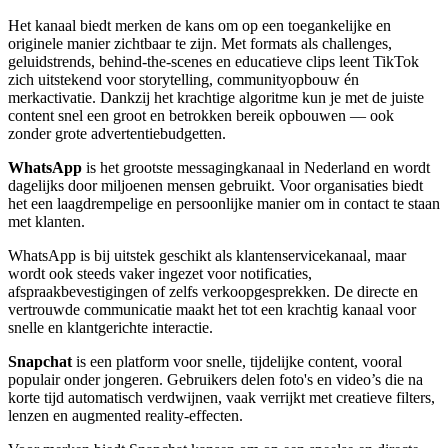
Het kanaal biedt merken de kans om op een toegankelijke en
originele manier zichtbaar te zijn. Met formats als challenges,
geluidstrends, behind-the-scenes en educatieve clips leent TikTok
zich uitstekend voor storytelling, communityopbouw én
merkactivatie. Dankzij het krachtige algoritme kun je met de juiste
content snel een groot en betrokken bereik opbouwen — ook
zonder grote advertentiebudgetten.
WhatsApp
is het grootste messagingkanaal in Nederland en wordt
dagelijks door miljoenen mensen gebruikt. Voor organisaties biedt
het een laagdrempelige en persoonlijke manier om in contact te staan
met klanten.
WhatsApp is bij uitstek geschikt als klantenservicekanaal, maar
wordt ook steeds vaker ingezet voor notificaties,
afspraakbevestigingen of zelfs verkoopgesprekken. De directe en
vertrouwde communicatie maakt het tot een krachtig kanaal voor
snelle en klantgerichte interactie.
Snapchat
is een platform voor snelle, tijdelijke content, vooral
populair onder jongeren. Gebruikers delen foto's en video’s die na
korte tijd automatisch verdwijnen, vaak verrijkt met creatieve filters,
lenzen en augmented reality-effecten.