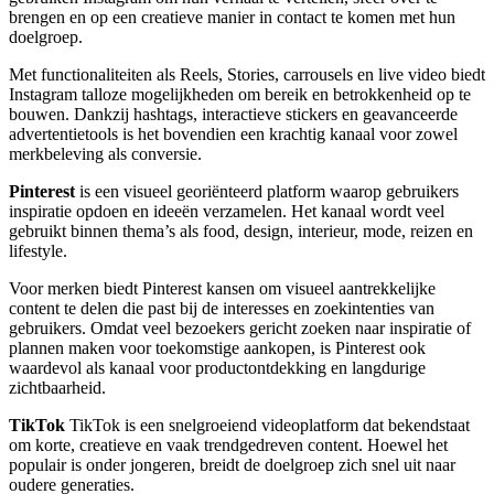
brengen en op een creatieve manier in contact te komen met hun
doelgroep.
Met functionaliteiten als Reels, Stories, carrousels en live video biedt
Instagram talloze mogelijkheden om bereik en betrokkenheid op te
bouwen. Dankzij hashtags, interactieve stickers en geavanceerde
advertentietools is het bovendien een krachtig kanaal voor zowel
merkbeleving als conversie.
Pinterest
is een visueel georiënteerd platform waarop gebruikers
inspiratie opdoen en ideeën verzamelen. Het kanaal wordt veel
gebruikt binnen thema’s als food, design, interieur, mode, reizen en
lifestyle.
Voor merken biedt Pinterest kansen om visueel aantrekkelijke
content te delen die past bij de interesses en zoekintenties van
gebruikers. Omdat veel bezoekers gericht zoeken naar inspiratie of
plannen maken voor toekomstige aankopen, is Pinterest ook
waardevol als kanaal voor productontdekking en langdurige
zichtbaarheid.
TikTok
TikTok is een snelgroeiend videoplatform dat bekendstaat
om korte, creatieve en vaak trendgedreven content. Hoewel het
populair is onder jongeren, breidt de doelgroep zich snel uit naar
oudere generaties.