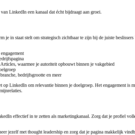
van LinkedIn een kanaal dat écht bijdraagt aan groei.
 je in staat stelt om strategisch zichtbaar te zijn bij de juiste beslis
 en engagement
bedrijfspagina
 Articles, waarmee je autoriteit opbouwt binnen je vakgebied
doelgroep
 branche, bedrijfsgrootte en meer
 het op LinkedIn om relevantie binnen je doelgroep. Het engagement is 
mijnrelaties.
n effectief in te zetten als marketingkanaal. Zorg dat je profiel volledig
eer jezelf met thought leadership en zorg dat je pagina makkelijk vindba