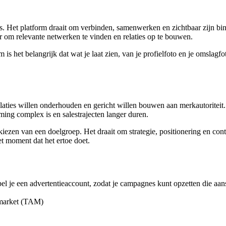
ls. Het platform draait om verbinden, samenwerken en zichtbaar zijn bi
r om relevante netwerken te vinden en relaties op te bouwen.
om is het belangrijk dat wat je laat zien, van je profielfoto en je omslag
relaties willen onderhouden en gericht willen bouwen aan merkautoritei
ming complex is en salestrajecten langer duren.
kiezen van een doelgroep. Het draait om strategie, positionering en con
het moment dat het ertoe doet.
ppel je een advertentieaccount, zodat je campagnes kunt opzetten die 
e market (TAM)