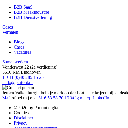
B2B SaaS
B2B Maakindustrie
B2B Dienstverlening
Cases
Verhalen
Blogs
Cases
Vacatures
Samenwerken
Vonderweg 22 (2e verdieping)
5616 RM Eindhoven
T +31 (0)40 285 15 25
hallo@partout.nl
Jeroen Valkenburg
Ik help je merk op de shortlist te krijgen bij je ideal
Mail
of bel mij op
+31 6 53 58 70 19
Volg mij op LinkedIn
© 2026 by Partout digital
Cookies
Disclaimer
Privacy