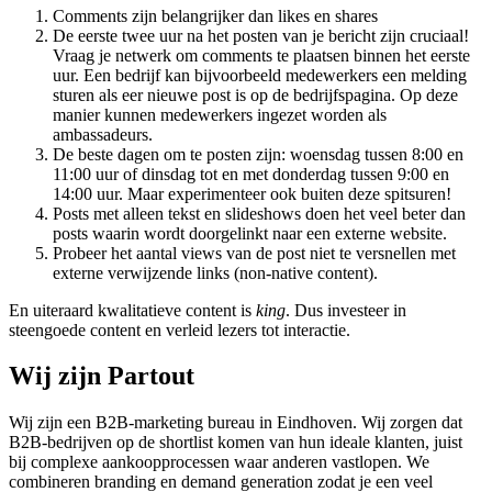
Comments zijn belangrijker dan likes en shares
De eerste twee uur na het posten van je bericht zijn cruciaal!
Vraag je netwerk om comments te plaatsen binnen het eerste
uur. Een bedrijf kan bijvoorbeeld medewerkers een melding
sturen als eer nieuwe post is op de bedrijfspagina. Op deze
manier kunnen medewerkers ingezet worden als
ambassadeurs.
De beste dagen om te posten zijn: woensdag tussen 8:00 en
11:00 uur of dinsdag tot en met donderdag tussen 9:00 en
14:00 uur. Maar experimenteer ook buiten deze spitsuren!
Posts met alleen tekst en slideshows doen het veel beter dan
posts waarin wordt doorgelinkt naar een externe website.
Probeer het aantal views van de post niet te versnellen met
externe verwijzende links (non-native content).
En uiteraard kwalitatieve content is
king
. Dus investeer in
steengoede content en verleid lezers tot interactie.
Wij zijn Partout
Wij zijn een B2B-marketing bureau in Eindhoven. Wij zorgen dat
B2B-bedrijven op de shortlist komen van hun ideale klanten, juist
bij complexe aankoopprocessen waar anderen vastlopen. We
combineren branding en demand generation zodat je een veel