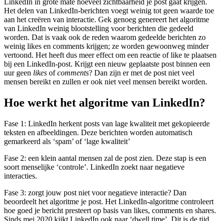
LinkedIn in grote mate hoeveel zichtbaarheid je post gaat krijgen.
Het delen van LinkedIn-berichten voegt weinig tot geen waarde toe
aan het creëren van interactie. Gek genoeg genereert het algoritme
van LinkedIn weinig blootstelling voor berichten die gedeeld
worden. Dat is vaak ook de reden waarom gedeelde berichten zo
weinig likes en comments krijgen; ze worden gewoonweg minder
vertoond. Het heeft dus meer effect om een reactie of like te plaatsen
bij een LinkedIn-post. Krijgt een nieuw geplaatste post binnen een
uur geen
likes
of
comments
? Dan zijn er met de post niet veel
mensen bereikt en zullen er ook niet veel mensen bereikt worden.
Hoe werkt het algoritme van LinkedIn?
Fase 1: LinkedIn herkent posts van lage kwaliteit met gekopieerde
teksten en afbeeldingen. Deze berichten worden automatisch
gemarkeerd als ‘spam’ of ‘lage kwaliteit’
Fase 2: een klein aantal mensen zal de post zien. Deze stap is een
soort menselijke ‘controle’. LinkedIn zoekt naar negatieve
interacties.
Fase 3: zorgt jouw post niet voor negatieve interactie? Dan
beoordeelt het algoritme je post. Het LinkedIn-algoritme controleert
hoe goed je bericht presteert op basis van likes, comments en shares.
Sinds mei 2020 kijkt LinkedIn ook naar ‘dwell time’. Dit is de tijd