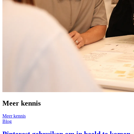
Meer kennis
Meer kennis
Blog
B
Pinterest gebruiken om in beeld te komen