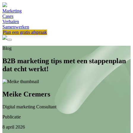
Marketing
Cases
Verhalen
Samenwerken
Plan een gratis afspraak
Blog
B2B marketing tips met een stappenplan
dat echt werkt!
Meike Cremers
Digital marketing Consultant
Publicatie
8 april 2026