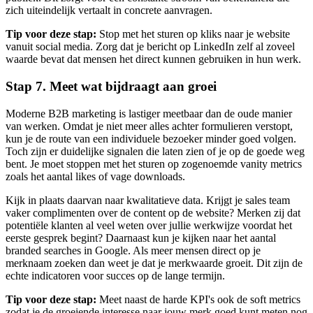
zich uiteindelijk vertaalt in concrete aanvragen.
Tip voor deze stap:
Stop met het sturen op kliks naar je website
vanuit social media. Zorg dat je bericht op LinkedIn zelf al zoveel
waarde bevat dat mensen het direct kunnen gebruiken in hun werk.
Stap 7. Meet wat bijdraagt aan groei
Moderne B2B marketing is lastiger meetbaar dan de oude manier
van werken. Omdat je niet meer alles achter formulieren verstopt,
kun je de route van een individuele bezoeker minder goed volgen.
Toch zijn er duidelijke signalen die laten zien of je op de goede weg
bent. Je moet stoppen met het sturen op zogenoemde vanity metrics
zoals het aantal likes of vage downloads.
Kijk in plaats daarvan naar kwalitatieve data. Krijgt je sales team
vaker complimenten over de content op de website? Merken zij dat
potentiële klanten al veel weten over jullie werkwijze voordat het
eerste gesprek begint? Daarnaast kun je kijken naar het aantal
branded searches in Google. Als meer mensen direct op je
merknaam zoeken dan weet je dat je merkwaarde groeit. Dit zijn de
echte indicatoren voor succes op de lange termijn.
Tip voor deze stap:
Meet naast de harde KPI's ook de soft metrics
zodat je de groeiende interesse naar jouw merk goed kunt meten nog