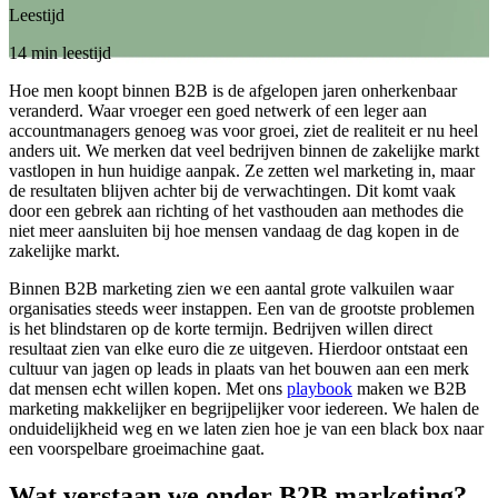
Leestijd
14 min leestijd
Hoe men koopt binnen B2B is de afgelopen jaren onherkenbaar
veranderd. Waar vroeger een goed netwerk of een leger aan
accountmanagers genoeg was voor groei, ziet de realiteit er nu heel
anders uit. We merken dat veel bedrijven binnen de zakelijke markt
vastlopen in hun huidige aanpak. Ze zetten wel marketing in, maar
de resultaten blijven achter bij de verwachtingen. Dit komt vaak
door een gebrek aan richting of het vasthouden aan methodes die
niet meer aansluiten bij hoe mensen vandaag de dag kopen in de
zakelijke markt.
Binnen B2B marketing zien we een aantal grote valkuilen waar
organisaties steeds weer instappen. Een van de grootste problemen
is het blindstaren op de korte termijn. Bedrijven willen direct
resultaat zien van elke euro die ze uitgeven. Hierdoor ontstaat een
cultuur van jagen op leads in plaats van het bouwen aan een merk
dat mensen echt willen kopen. Met ons
playbook
maken we B2B
marketing makkelijker en begrijpelijker voor iedereen. We halen de
onduidelijkheid weg en we laten zien hoe je van een black box naar
een voorspelbare groeimachine gaat.
Wat verstaan we onder B2B marketing?