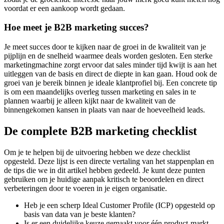
voordat er een aankoop wordt gedaan.
Hoe meet je B2B marketing succes?
Je meet succes door te kijken naar de groei in de kwaliteit van je
pijplijn en de snelheid waarmee deals worden gesloten. Een sterke
marketingmachine zorgt ervoor dat sales minder tijd kwijt is aan het
uitleggen van de basis en direct de diepte in kan gaan. Houd ook de
groei van je bereik binnen je ideale klantprofiel bij. Een concrete tip
is om een maandelijks overleg tussen marketing en sales in te
plannen waarbij je alleen kijkt naar de kwaliteit van de
binnengekomen kansen in plaats van naar de hoeveelheid leads.
De complete B2B marketing checklist
Om je te helpen bij de uitvoering hebben we deze checklist
opgesteld. Deze lijst is een directe vertaling van het stappenplan en
de tips die we in dit artikel hebben gedeeld. Je kunt deze punten
gebruiken om je huidige aanpak kritisch te beoordelen en direct
verbeteringen door te voeren in je eigen organisatie.
Heb je een scherp Ideal Customer Profile (ICP) opgesteld op
basis van data van je beste klanten?
Is er een duidelijke keuze gemaakt voor één product-markt