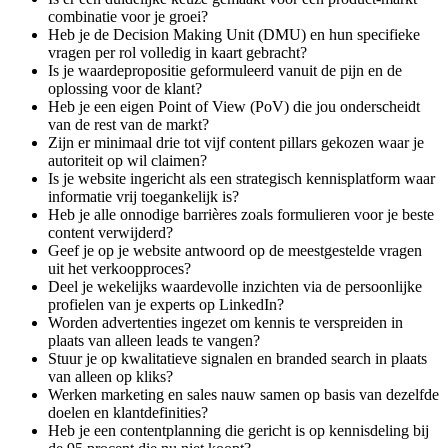
combinatie voor je groei?
Heb je de Decision Making Unit (DMU) en hun specifieke
vragen per rol volledig in kaart gebracht?
Is je waardepropositie geformuleerd vanuit de pijn en de
oplossing voor de klant?
Heb je een eigen Point of View (PoV) die jou onderscheidt
van de rest van de markt?
Zijn er minimaal drie tot vijf content pillars gekozen waar je
autoriteit op wil claimen?
Is je website ingericht als een strategisch kennisplatform waar
informatie vrij toegankelijk is?
Heb je alle onnodige barrières zoals formulieren voor je beste
content verwijderd?
Geef je op je website antwoord op de meestgestelde vragen
uit het verkoopproces?
Deel je wekelijks waardevolle inzichten via de persoonlijke
profielen van je experts op LinkedIn?
Worden advertenties ingezet om kennis te verspreiden in
plaats van alleen leads te vangen?
Stuur je op kwalitatieve signalen en branded search in plaats
van alleen op kliks?
Werken marketing en sales nauw samen op basis van dezelfde
doelen en klantdefinities?
Heb je een contentplanning die gericht is op kennisdeling bij