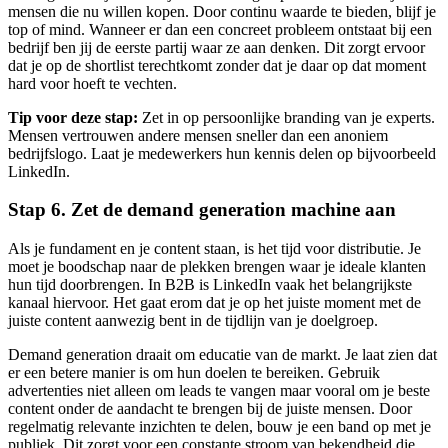
mensen die nu willen kopen. Door continu waarde te bieden, blijf je
top of mind. Wanneer er dan een concreet probleem ontstaat bij een
bedrijf ben jij de eerste partij waar ze aan denken. Dit zorgt ervoor
dat je op de shortlist terechtkomt zonder dat je daar op dat moment
hard voor hoeft te vechten.
Tip voor deze stap:
Zet in op persoonlijke branding van je experts.
Mensen vertrouwen andere mensen sneller dan een anoniem
bedrijfslogo. Laat je medewerkers hun kennis delen op bijvoorbeeld
LinkedIn.
Stap 6. Zet de demand generation machine aan
Als je fundament en je content staan, is het tijd voor distributie. Je
moet je boodschap naar de plekken brengen waar je ideale klanten
hun tijd doorbrengen. In B2B is LinkedIn vaak het belangrijkste
kanaal hiervoor. Het gaat erom dat je op het juiste moment met de
juiste content aanwezig bent in de tijdlijn van je doelgroep.
Demand generation draait om educatie van de markt. Je laat zien dat
er een betere manier is om hun doelen te bereiken. Gebruik
advertenties niet alleen om leads te vangen maar vooral om je beste
content onder de aandacht te brengen bij de juiste mensen. Door
regelmatig relevante inzichten te delen, bouw je een band op met je
publiek. Dit zorgt voor een constante stroom van bekendheid die