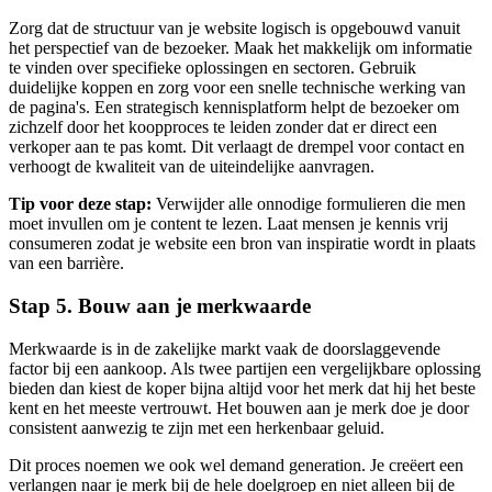
Zorg dat de structuur van je website logisch is opgebouwd vanuit
het perspectief van de bezoeker. Maak het makkelijk om informatie
te vinden over specifieke oplossingen en sectoren. Gebruik
duidelijke koppen en zorg voor een snelle technische werking van
de pagina's. Een strategisch kennisplatform helpt de bezoeker om
zichzelf door het koopproces te leiden zonder dat er direct een
verkoper aan te pas komt. Dit verlaagt de drempel voor contact en
verhoogt de kwaliteit van de uiteindelijke aanvragen.
Tip voor deze stap:
Verwijder alle onnodige formulieren die men
moet invullen om je content te lezen. Laat mensen je kennis vrij
consumeren zodat je website een bron van inspiratie wordt in plaats
van een barrière.
Stap 5. Bouw aan je merkwaarde
Merkwaarde is in de zakelijke markt vaak de doorslaggevende
factor bij een aankoop. Als twee partijen een vergelijkbare oplossing
bieden dan kiest de koper bijna altijd voor het merk dat hij het beste
kent en het meeste vertrouwt. Het bouwen aan je merk doe je door
consistent aanwezig te zijn met een herkenbaar geluid.
Dit proces noemen we ook wel demand generation. Je creëert een
verlangen naar je merk bij de hele doelgroep en niet alleen bij de