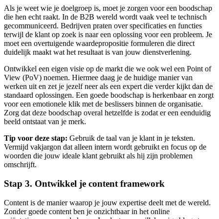
Als je weet wie je doelgroep is, moet je zorgen voor een boodschap
die hen echt raakt. In de B2B wereld wordt vaak veel te technisch
gecommuniceerd. Bedrijven praten over specificaties en functies
terwijl de klant op zoek is naar een oplossing voor een probleem. Je
moet een overtuigende waardepropositie formuleren die direct
duidelijk maakt wat het resultaat is van jouw dienstverlening.
Ontwikkel een eigen visie op de markt die we ook wel een Point of
View (PoV) noemen. Hiermee daag je de huidige manier van
werken uit en zet je jezelf neer als een expert die verder kijkt dan de
standaard oplossingen. Een goede boodschap is herkenbaar en zorgt
voor een emotionele klik met de beslissers binnen de organisatie.
Zorg dat deze boodschap overal hetzelfde is zodat er een eenduidig
beeld ontstaat van je merk.
Tip voor deze stap:
Gebruik de taal van je klant in je teksten.
Vermijd vakjargon dat alleen intern wordt gebruikt en focus op de
woorden die jouw ideale klant gebruikt als hij zijn problemen
omschrijft.
Stap 3. Ontwikkel je content framework
Content is de manier waarop je jouw expertise deelt met de wereld.
Zonder goede content ben je onzichtbaar in het online