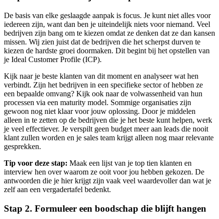
De basis van elke geslaagde aanpak is focus. Je kunt niet alles voor
iedereen zijn, want dan ben je uiteindelijk niets voor niemand. Veel
bedrijven zijn bang om te kiezen omdat ze denken dat ze dan kansen
missen. Wij zien juist dat de bedrijven die het scherpst durven te
kiezen de hardste groei doormaken. Dit begint bij het opstellen van
je Ideal Customer Profile (ICP).
Kijk naar je beste klanten van dit moment en analyseer wat hen
verbindt. Zijn het bedrijven in een specifieke sector of hebben ze
een bepaalde omvang? Kijk ook naar de volwassenheid van hun
processen via een maturity model. Sommige organisaties zijn
gewoon nog niet klaar voor jouw oplossing. Door je middelen
alleen in te zetten op de bedrijven die je het beste kunt helpen, werk
je veel effectiever. Je verspilt geen budget meer aan leads die nooit
klant zullen worden en je sales team krijgt alleen nog maar relevante
gesprekken.
Tip voor deze stap:
Maak een lijst van je top tien klanten en
interview hen over waarom ze ooit voor jou hebben gekozen. De
antwoorden die je hier krijgt zijn vaak veel waardevoller dan wat je
zelf aan een vergadertafel bedenkt.
Stap 2. Formuleer een boodschap die blijft hangen