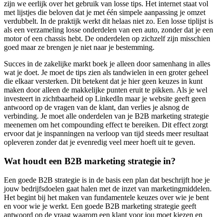
zijn we eerlijk over het gebruik van losse tips. Het internet staat vol
met lijstjes die beloven dat je met één simpele aanpassing je omzet
verdubbelt. In de praktijk werkt dit helaas niet zo. Een losse tiplijst is
als een verzameling losse onderdelen van een auto, zonder dat je een
motor of een chassis hebt. De onderdelen op zichzelf zijn misschien
goed maar ze brengen je niet naar je bestemming.
Succes in de zakelijke markt boek je alleen door samenhang in alles
wat je doet. Je moet de tips zien als tandwielen in een groter geheel
die elkaar versterken. Dit betekent dat je hier geen keuzes in kunt
maken door alleen de makkelijke punten eruit te pikken. Als je wel
investeert in zichtbaarheid op LinkedIn maar je website geeft geen
antwoord op de vragen van de klant, dan verlies je alsnog de
verbinding. Je moet alle onderdelen van je B2B marketing strategie
meenemen om het compounding effect te bereiken. Dit effect zorgt
ervoor dat je inspanningen na verloop van tijd steeds meer resultaat
opleveren zonder dat je evenredig veel meer hoeft uit te geven.
Wat houdt een B2B marketing strategie in?
Een goede B2B strategie is in de basis een plan dat beschrijft hoe je
jouw bedrijfsdoelen gaat halen met de inzet van marketingmiddelen.
Het begint bij het maken van fundamentele keuzes over wie je bent
en voor wie je werkt. Een goede B2B marketing strategie geeft
antwoord op de vraag waarom een klant voor jou moet kiezen en