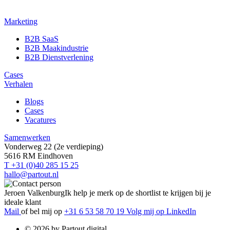
Marketing
B2B SaaS
B2B Maakindustrie
B2B Dienstverlening
Cases
Verhalen
Blogs
Cases
Vacatures
Samenwerken
Vonderweg 22 (2e verdieping)
5616 RM Eindhoven
T +31 (0)40 285 15 25
hallo@partout.nl
Jeroen Valkenburg
Ik help je merk op de shortlist te krijgen bij je
ideale klant
Mail
of bel mij op
+31 6 53 58 70 19
Volg mij op LinkedIn
© 2026 by Partout digital