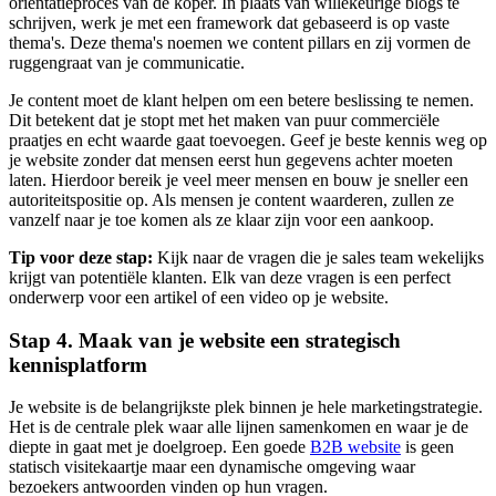
oriëntatieproces van de koper. In plaats van willekeurige blogs te
schrijven, werk je met een framework dat gebaseerd is op vaste
thema's. Deze thema's noemen we content pillars en zij vormen de
ruggengraat van je communicatie.
Je content moet de klant helpen om een betere beslissing te nemen.
Dit betekent dat je stopt met het maken van puur commerciële
praatjes en echt waarde gaat toevoegen. Geef je beste kennis weg op
je website zonder dat mensen eerst hun gegevens achter moeten
laten. Hierdoor bereik je veel meer mensen en bouw je sneller een
autoriteitspositie op. Als mensen je content waarderen, zullen ze
vanzelf naar je toe komen als ze klaar zijn voor een aankoop.
Tip voor deze stap:
Kijk naar de vragen die je sales team wekelijks
krijgt van potentiële klanten. Elk van deze vragen is een perfect
onderwerp voor een artikel of een video op je website.
Stap 4. Maak van je website een strategisch
kennisplatform
Je website is de belangrijkste plek binnen je hele marketingstrategie.
Het is de centrale plek waar alle lijnen samenkomen en waar je de
diepte in gaat met je doelgroep. Een goede
B2B website
is geen
statisch visitekaartje maar een dynamische omgeving waar
bezoekers antwoorden vinden op hun vragen.