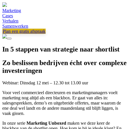
Marketing
Cases
Verhalen
Samenwerken
Plan een gratis afspraak
In 5 stappen van strategie naar shortlist
Zo beslissen bedrijven écht over complexe
investeringen
Webinar: Dinsdag 12 mei – 12.30 tot 13.00 uur
Voor veel commercieel directeuren en marketingmanagers voelt
marketing nog altijd als een blackbox. Er gaat van alles in:
salesgesprekken, demo’s en uitgebreide offertes, maar waarom de
ene deal wel landt en de andere maandenlang stil blijft liggen, is
vaak gissen.
In onze serie
Marketing Unboxed
maken we deze keer de
blackbox van de shortlist open. Hoe kom je bij je ideale klant? En